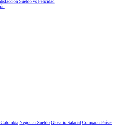
atisfacción
Sueldo vs Felicidad
ión
a Colombia
Negociar Sueldo
Glosario Salarial
Comparar Países