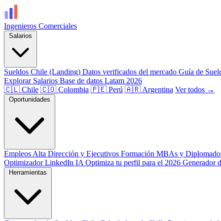
Ingenieros
Comerciales
Salarios
Sueldos Chile (Landing)
Datos verificados del mercado
Guía de Suel
Explorar Salarios
Base de datos Latam 2026
🇨🇱 Chile
🇨🇴 Colombia
🇵🇪 Perú
🇦🇷 Argentina
Ver todos →
Oportunidades
Empleos
Alta Dirección y Ejecutivos
Formación
MBAs y Diplomado
Optimizador LinkedIn
IA
Optimiza tu perfil para el 2026
Generador 
Herramientas