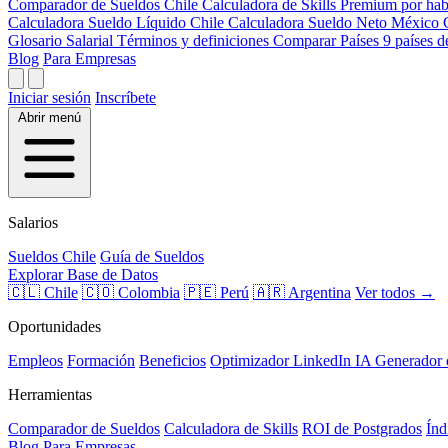
Comparador de Sueldos
Chile
Calculadora de Skills
Premium por hab
Calculadora Sueldo Líquido
Chile
Calculadora Sueldo Neto
México
Glosario Salarial
Términos y definiciones
Comparar Países
9 países 
Blog
Para Empresas
Iniciar sesión
Inscríbete
Abrir menú
Salarios
Sueldos Chile
Guía de Sueldos
Explorar Base de Datos
🇨🇱 Chile
🇨🇴 Colombia
🇵🇪 Perú
🇦🇷 Argentina
Ver todos →
Oportunidades
Empleos
Formación
Beneficios
Optimizador LinkedIn
IA
Generador
Herramientas
Comparador de Sueldos
Calculadora de Skills
ROI de Postgrados
Índ
Blog
Para Empresas