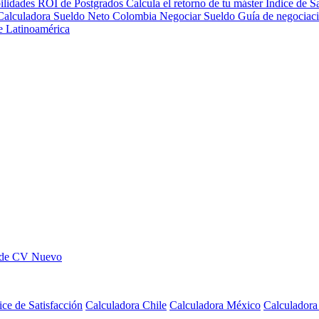
ilidades
ROI de Postgrados
Calcula el retorno de tu máster
Índice de S
Calculadora Sueldo Neto
Colombia
Negociar Sueldo
Guía de negociac
de Latinoamérica
 de CV
Nuevo
ice de Satisfacción
Calculadora Chile
Calculadora México
Calculador