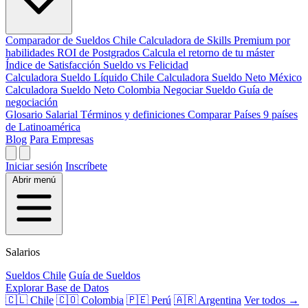
Comparador de Sueldos
Chile
Calculadora de Skills
Premium por
habilidades
ROI de Postgrados
Calcula el retorno de tu máster
Índice de Satisfacción
Sueldo vs Felicidad
Calculadora Sueldo Líquido
Chile
Calculadora Sueldo Neto
México
Calculadora Sueldo Neto
Colombia
Negociar Sueldo
Guía de
negociación
Glosario Salarial
Términos y definiciones
Comparar Países
9 países
de Latinoamérica
Blog
Para Empresas
Iniciar sesión
Inscríbete
Abrir menú
Salarios
Sueldos Chile
Guía de Sueldos
Explorar Base de Datos
🇨🇱 Chile
🇨🇴 Colombia
🇵🇪 Perú
🇦🇷 Argentina
Ver todos →