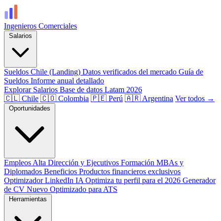
Ingenieros
Comerciales
Salarios
Sueldos Chile (Landing)
Datos verificados del mercado
Guía de
Sueldos
Informe anual detallado
Explorar Salarios
Base de datos Latam 2026
🇨🇱 Chile
🇨🇴 Colombia
🇵🇪 Perú
🇦🇷 Argentina
Ver todos →
Oportunidades
Empleos
Alta Dirección y Ejecutivos
Formación
MBAs y
Diplomados
Beneficios
Productos financieros exclusivos
Optimizador LinkedIn
IA
Optimiza tu perfil para el 2026
Generador
de CV
Nuevo
Optimizado para ATS
Herramientas