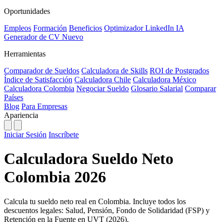
Oportunidades
Empleos
Formación
Beneficios
Optimizador LinkedIn
IA
Generador de CV
Nuevo
Herramientas
Comparador de Sueldos
Calculadora de Skills
ROI de Postgrados
Índice de Satisfacción
Calculadora Chile
Calculadora México
Calculadora Colombia
Negociar Sueldo
Glosario Salarial
Comparar
Países
Blog
Para Empresas
Apariencia
Iniciar Sesión
Inscríbete
Calculadora Sueldo Neto
Colombia 2026
Calcula tu sueldo neto real en Colombia. Incluye todos los
descuentos legales: Salud, Pensión, Fondo de Solidaridad (FSP) y
Retención en la Fuente en UVT (2026).