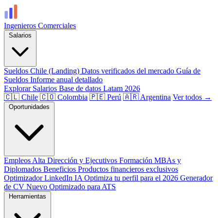
Ingenieros
Comerciales
Salarios
Sueldos Chile (Landing)
Datos verificados del mercado
Guía de
Sueldos
Informe anual detallado
Explorar Salarios
Base de datos Latam 2026
🇨🇱 Chile
🇨🇴 Colombia
🇵🇪 Perú
🇦🇷 Argentina
Ver todos →
Oportunidades
Empleos
Alta Dirección y Ejecutivos
Formación
MBAs y
Diplomados
Beneficios
Productos financieros exclusivos
Optimizador LinkedIn
IA
Optimiza tu perfil para el 2026
Generador
de CV
Nuevo
Optimizado para ATS
Herramientas