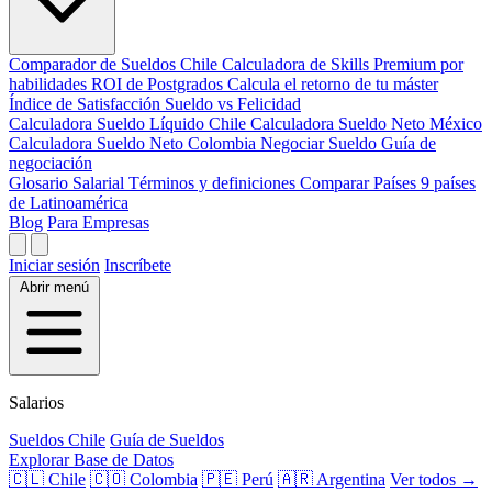
Comparador de Sueldos
Chile
Calculadora de Skills
Premium por
habilidades
ROI de Postgrados
Calcula el retorno de tu máster
Índice de Satisfacción
Sueldo vs Felicidad
Calculadora Sueldo Líquido
Chile
Calculadora Sueldo Neto
México
Calculadora Sueldo Neto
Colombia
Negociar Sueldo
Guía de
negociación
Glosario Salarial
Términos y definiciones
Comparar Países
9 países
de Latinoamérica
Blog
Para Empresas
Iniciar sesión
Inscríbete
Abrir menú
Salarios
Sueldos Chile
Guía de Sueldos
Explorar Base de Datos
🇨🇱 Chile
🇨🇴 Colombia
🇵🇪 Perú
🇦🇷 Argentina
Ver todos →