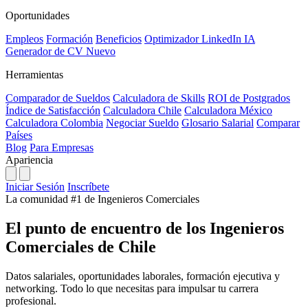
Oportunidades
Empleos
Formación
Beneficios
Optimizador LinkedIn
IA
Generador de CV
Nuevo
Herramientas
Comparador de Sueldos
Calculadora de Skills
ROI de Postgrados
Índice de Satisfacción
Calculadora Chile
Calculadora México
Calculadora Colombia
Negociar Sueldo
Glosario Salarial
Comparar
Países
Blog
Para Empresas
Apariencia
Iniciar Sesión
Inscríbete
La comunidad #1 de Ingenieros Comerciales
El punto de encuentro de los Ingenieros
Comerciales de Chile
Datos salariales, oportunidades laborales, formación ejecutiva y
networking. Todo lo que necesitas para impulsar tu carrera
profesional.