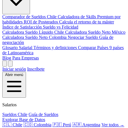
Comparador de Sueldos
Chile
Calculadora de Skills
Premium por
habilidades
ROI de Postgrados
Calcula el retorno de tu máster
Índice de Satisfacción
Sueldo vs Felicidad
Calculadora Sueldo Líquido
Chile
Calculadora Sueldo Neto
México
Calculadora Sueldo Neto
Colombia
Negociar Sueldo
Guía de
negociación
Glosario Salarial
Términos y definiciones
Comparar Países
9 países
de Latinoamérica
Blog
Para Empresas
Iniciar sesión
Inscríbete
Abrir menú
Salarios
Sueldos Chile
Guía de Sueldos
Explorar Base de Datos
🇨🇱 Chile
🇨🇴 Colombia
🇵🇪 Perú
🇦🇷 Argentina
Ver todos →