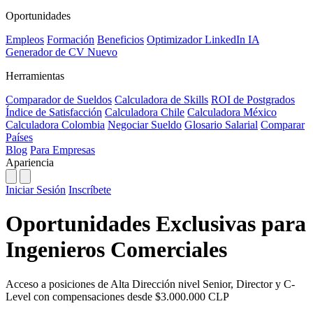
Oportunidades
Empleos
Formación
Beneficios
Optimizador LinkedIn
IA
Generador de CV
Nuevo
Herramientas
Comparador de Sueldos
Calculadora de Skills
ROI de Postgrados
Índice de Satisfacción
Calculadora Chile
Calculadora México
Calculadora Colombia
Negociar Sueldo
Glosario Salarial
Comparar
Países
Blog
Para Empresas
Apariencia
Iniciar Sesión
Inscríbete
Oportunidades Exclusivas para
Ingenieros Comerciales
Acceso a posiciones de Alta Dirección nivel Senior, Director y C-
Level con compensaciones desde $3.000.000 CLP