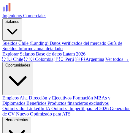
Ingenieros
Comerciales
Salarios
Sueldos Chile (Landing)
Datos verificados del mercado
Guía de
Sueldos
Informe anual detallado
Explorar Salarios
Base de datos Latam 2026
🇨🇱 Chile
🇨🇴 Colombia
🇵🇪 Perú
🇦🇷 Argentina
Ver todos →
Oportunidades
Empleos
Alta Dirección y Ejecutivos
Formación
MBAs y
Diplomados
Beneficios
Productos financieros exclusivos
Optimizador LinkedIn
IA
Optimiza tu perfil para el 2026
Generador
de CV
Nuevo
Optimizado para ATS
Herramientas