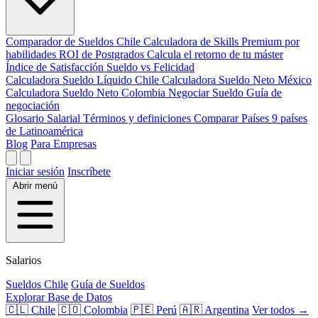
Comparador de Sueldos
Chile
Calculadora de Skills
Premium por
habilidades
ROI de Postgrados
Calcula el retorno de tu máster
Índice de Satisfacción
Sueldo vs Felicidad
Calculadora Sueldo Líquido
Chile
Calculadora Sueldo Neto
México
Calculadora Sueldo Neto
Colombia
Negociar Sueldo
Guía de
negociación
Glosario Salarial
Términos y definiciones
Comparar Países
9 países
de Latinoamérica
Blog
Para Empresas
Iniciar sesión
Inscríbete
Abrir menú
Salarios
Sueldos Chile
Guía de Sueldos
Explorar Base de Datos
🇨🇱 Chile
🇨🇴 Colombia
🇵🇪 Perú
🇦🇷 Argentina
Ver todos →