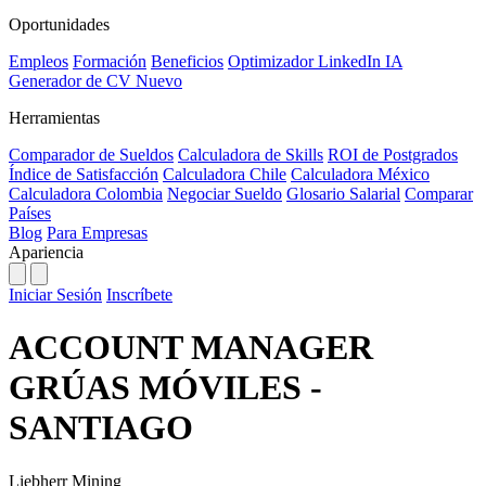
Oportunidades
Empleos
Formación
Beneficios
Optimizador LinkedIn
IA
Generador de CV
Nuevo
Herramientas
Comparador de Sueldos
Calculadora de Skills
ROI de Postgrados
Índice de Satisfacción
Calculadora Chile
Calculadora México
Calculadora Colombia
Negociar Sueldo
Glosario Salarial
Comparar
Países
Blog
Para Empresas
Apariencia
Iniciar Sesión
Inscríbete
ACCOUNT MANAGER
GRÚAS MÓVILES -
SANTIAGO
Liebherr Mining