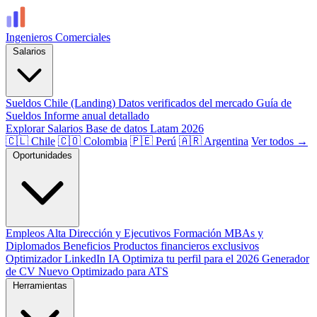
Ingenieros
Comerciales
Salarios
Sueldos Chile (Landing)
Datos verificados del mercado
Guía de
Sueldos
Informe anual detallado
Explorar Salarios
Base de datos Latam 2026
🇨🇱 Chile
🇨🇴 Colombia
🇵🇪 Perú
🇦🇷 Argentina
Ver todos →
Oportunidades
Empleos
Alta Dirección y Ejecutivos
Formación
MBAs y
Diplomados
Beneficios
Productos financieros exclusivos
Optimizador LinkedIn
IA
Optimiza tu perfil para el 2026
Generador
de CV
Nuevo
Optimizado para ATS
Herramientas