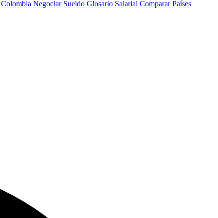
a Colombia
Negociar Sueldo
Glosario Salarial
Comparar Países