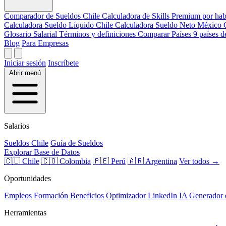
Comparador de Sueldos
Chile
Calculadora de Skills
Premium por hab
Calculadora Sueldo Líquido
Chile
Calculadora Sueldo Neto
México
Glosario Salarial
Términos y definiciones
Comparar Países
9 países 
Blog
Para Empresas
Iniciar sesión
Inscríbete
Abrir menú
Salarios
Sueldos Chile
Guía de Sueldos
Explorar Base de Datos
🇨🇱 Chile
🇨🇴 Colombia
🇵🇪 Perú
🇦🇷 Argentina
Ver todos →
Oportunidades
Empleos
Formación
Beneficios
Optimizador LinkedIn
IA
Generador
Herramientas