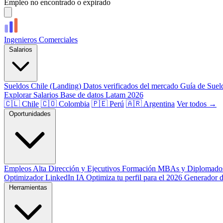
Empleo no encontrado o expirado
Ingenieros
Comerciales
Salarios
Sueldos Chile (Landing)
Datos verificados del mercado
Guía de Suel
Explorar Salarios
Base de datos Latam 2026
🇨🇱 Chile
🇨🇴 Colombia
🇵🇪 Perú
🇦🇷 Argentina
Ver todos →
Oportunidades
Empleos
Alta Dirección y Ejecutivos
Formación
MBAs y Diplomado
Optimizador LinkedIn
IA
Optimiza tu perfil para el 2026
Generador 
Herramientas