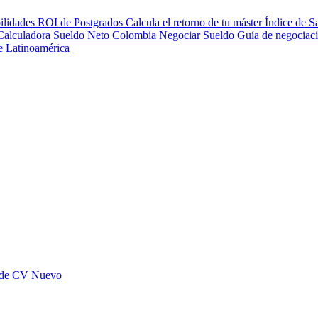
ilidades
ROI de Postgrados
Calcula el retorno de tu máster
Índice de S
Calculadora Sueldo Neto
Colombia
Negociar Sueldo
Guía de negociac
de Latinoamérica
 de CV
Nuevo