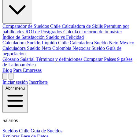
Comparador de Sueldos
Chile
Calculadora de Skills
Premium por
habilidades
ROI de Postgrados
Calcula el retorno de tu máster
Índice de Satisfacción
Sueldo vs Felicidad
Calculadora Sueldo Líquido
Chile
Calculadora Sueldo Neto
México
Calculadora Sueldo Neto
Colombia
Negociar Sueldo
Guía de
negociación
Glosario Salarial
Términos y definiciones
Comparar Países
9 países
de Latinoamérica
Blog
Para Empresas
Iniciar sesión
Inscríbete
Abrir menú
Salarios
Sueldos Chile
Guía de Sueldos
Explorar Base de Datos