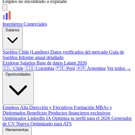
Empleo no encontrado o expirado
Ingenieros
Comerciales
Salarios
Sueldos Chile (Landing)
Datos verificados del mercado
Guía de
Sueldos
Informe anual detallado
Explorar Salarios
Base de datos Latam 2026
🇨🇱 Chile
🇨🇴 Colombia
🇵🇪 Perú
🇦🇷 Argentina
Ver todos →
Oportunidades
Empleos
Alta Dirección y Ejecutivos
Formación
MBAs y
Diplomados
Beneficios
Productos financieros exclusivos
Optimizador LinkedIn
IA
Optimiza tu perfil para el 2026
Generador
de CV
Nuevo
Optimizado para ATS
Herramientas