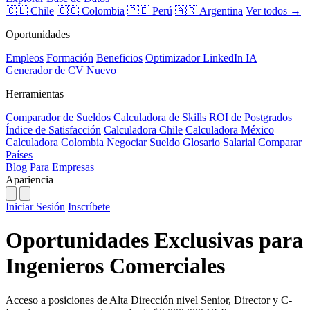
🇨🇱 Chile
🇨🇴 Colombia
🇵🇪 Perú
🇦🇷 Argentina
Ver todos →
Oportunidades
Empleos
Formación
Beneficios
Optimizador LinkedIn
IA
Generador de CV
Nuevo
Herramientas
Comparador de Sueldos
Calculadora de Skills
ROI de Postgrados
Índice de Satisfacción
Calculadora Chile
Calculadora México
Calculadora Colombia
Negociar Sueldo
Glosario Salarial
Comparar
Países
Blog
Para Empresas
Apariencia
Iniciar Sesión
Inscríbete
Oportunidades Exclusivas para
Ingenieros Comerciales
Acceso a posiciones de Alta Dirección nivel Senior, Director y C-