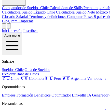
Comparador de Sueldos
Chile
Calculadora de Skills
Premium por hab
Calculadora Sueldo Líquido
Chile
Calculadora Sueldo Neto
México
Glosario Salarial
Términos y definiciones
Comparar Países
9 países 
Blog
Para Empresas
Iniciar sesión
Inscríbete
Abrir menú
Salarios
Sueldos Chile
Guía de Sueldos
Explorar Base de Datos
🇨🇱 Chile
🇨🇴 Colombia
🇵🇪 Perú
🇦🇷 Argentina
Ver todos →
Oportunidades
Empleos
Formación
Beneficios
Optimizador LinkedIn
IA
Generador
Herramientas