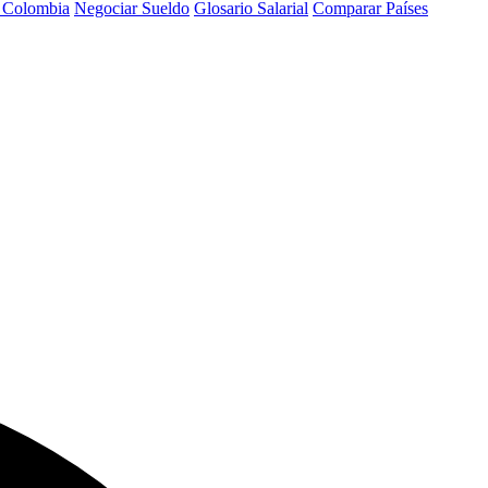
a Colombia
Negociar Sueldo
Glosario Salarial
Comparar Países