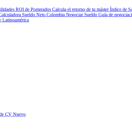
ilidades
ROI de Postgrados
Calcula el retorno de tu máster
Índice de S
Calculadora Sueldo Neto
Colombia
Negociar Sueldo
Guía de negociac
de Latinoamérica
 de CV
Nuevo