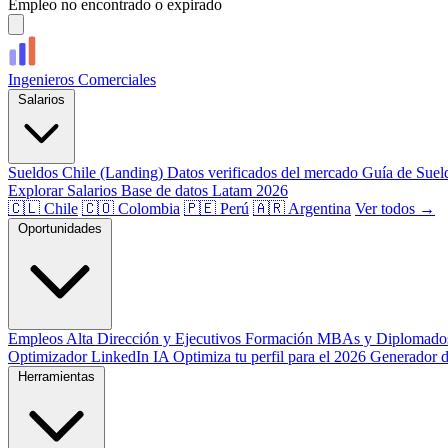
Empleo no encontrado o expirado
Ingenieros
Comerciales
Salarios
Sueldos Chile (Landing)
Datos verificados del mercado
Guía de Suel
Explorar Salarios
Base de datos Latam 2026
🇨🇱 Chile
🇨🇴 Colombia
🇵🇪 Perú
🇦🇷 Argentina
Ver todos →
Oportunidades
Empleos
Alta Dirección y Ejecutivos
Formación
MBAs y Diplomado
Optimizador LinkedIn
IA
Optimiza tu perfil para el 2026
Generador 
Herramientas