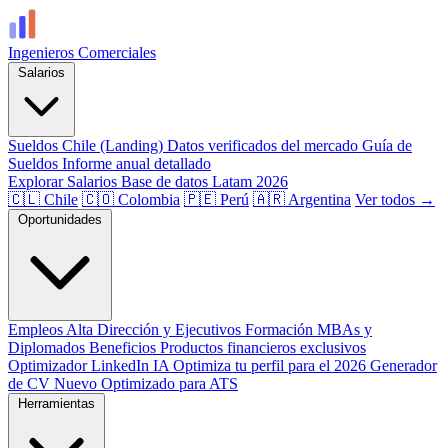
Ingenieros
Comerciales
Salarios
Sueldos Chile (Landing)
Datos verificados del mercado
Guía de
Sueldos
Informe anual detallado
Explorar Salarios
Base de datos Latam 2026
🇨🇱 Chile
🇨🇴 Colombia
🇵🇪 Perú
🇦🇷 Argentina
Ver todos →
Oportunidades
Empleos
Alta Dirección y Ejecutivos
Formación
MBAs y
Diplomados
Beneficios
Productos financieros exclusivos
Optimizador LinkedIn
IA
Optimiza tu perfil para el 2026
Generador
de CV
Nuevo
Optimizado para ATS
Herramientas