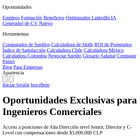
Oportunidades
Empleos
Formación
Beneficios
Optimizador LinkedIn
IA
Generador de CV
Nuevo
Herramientas
Comparador de Sueldos
Calculadora de Skills
ROI de Postgrados
Índice de Satisfacción
Calculadora Chile
Calculadora México
Calculadora Colombia
Negociar Sueldo
Glosario Salarial
Comparar
Países
Blog
Para Empresas
Apariencia
Iniciar Sesión
Inscríbete
Oportunidades Exclusivas para
Ingenieros Comerciales
Acceso a posiciones de Alta Dirección nivel Senior, Director y C-
Level con compensaciones desde $3.000.000 CLP