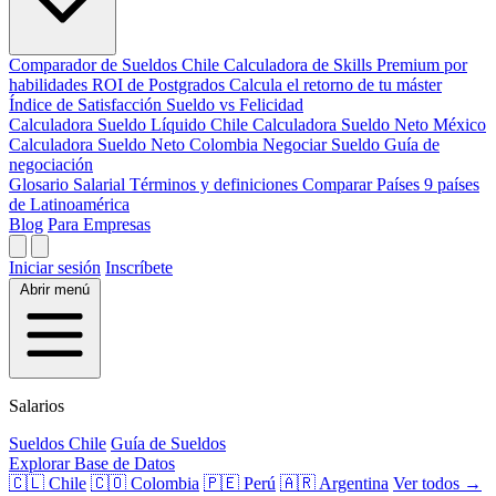
Comparador de Sueldos
Chile
Calculadora de Skills
Premium por
habilidades
ROI de Postgrados
Calcula el retorno de tu máster
Índice de Satisfacción
Sueldo vs Felicidad
Calculadora Sueldo Líquido
Chile
Calculadora Sueldo Neto
México
Calculadora Sueldo Neto
Colombia
Negociar Sueldo
Guía de
negociación
Glosario Salarial
Términos y definiciones
Comparar Países
9 países
de Latinoamérica
Blog
Para Empresas
Iniciar sesión
Inscríbete
Abrir menú
Salarios
Sueldos Chile
Guía de Sueldos
Explorar Base de Datos
🇨🇱 Chile
🇨🇴 Colombia
🇵🇪 Perú
🇦🇷 Argentina
Ver todos →