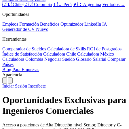
🇨🇱 Chile
🇨🇴 Colombia
🇵🇪 Perú
🇦🇷 Argentina
Ver todos →
Oportunidades
Empleos
Formación
Beneficios
Optimizador LinkedIn
IA
Generador de CV
Nuevo
Herramientas
Comparador de Sueldos
Calculadora de Skills
ROI de Postgrados
Índice de Satisfacción
Calculadora Chile
Calculadora México
Calculadora Colombia
Negociar Sueldo
Glosario Salarial
Comparar
Países
Blog
Para Empresas
Apariencia
Iniciar Sesión
Inscríbete
Oportunidades Exclusivas para
Ingenieros Comerciales
Acceso a posiciones de Alta Dirección nivel Senior, Director y C-