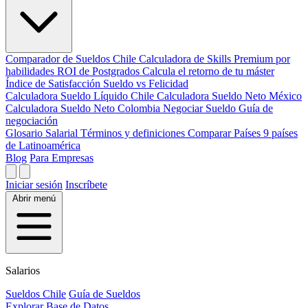
Comparador de Sueldos
Chile
Calculadora de Skills
Premium por
habilidades
ROI de Postgrados
Calcula el retorno de tu máster
Índice de Satisfacción
Sueldo vs Felicidad
Calculadora Sueldo Líquido
Chile
Calculadora Sueldo Neto
México
Calculadora Sueldo Neto
Colombia
Negociar Sueldo
Guía de
negociación
Glosario Salarial
Términos y definiciones
Comparar Países
9 países
de Latinoamérica
Blog
Para Empresas
Iniciar sesión
Inscríbete
Abrir menú
Salarios
Sueldos Chile
Guía de Sueldos
Explorar Base de Datos