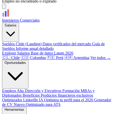
Empleo no encontrado o expirado
Ingenieros
Comerciales
Salarios
Sueldos Chile (Landing)
Datos verificados del mercado
Guía de
Sueldos
Informe anual detallado
Explorar Salarios
Base de datos Latam 2026
🇨🇱 Chile
🇨🇴 Colombia
🇵🇪 Perú
🇦🇷 Argentina
Ver todos →
Oportunidades
Empleos
Alta Dirección y Ejecutivos
Formación
MBAs y
Diplomados
Beneficios
Productos financieros exclusivos
Optimizador LinkedIn
IA
Optimiza tu perfil para el 2026
Generador
de CV
Nuevo
Optimizado para ATS
Herramientas